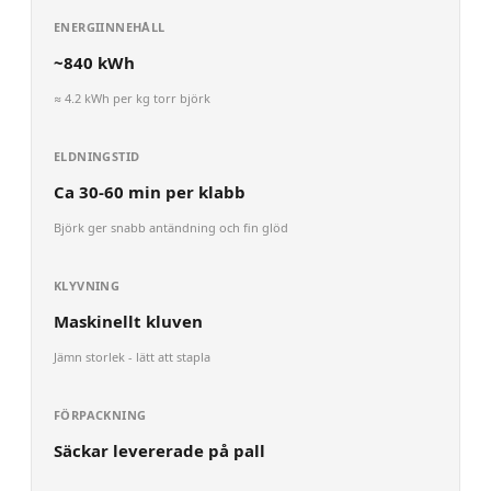
ENERGIINNEHÅLL
~
840
kWh
≈
4.2
kWh per kg torr
björk
ELDNINGSTID
Ca 30-60 min per klabb
Björk ger snabb antändning och fin glöd
KLYVNING
Maskinellt kluven
Jämn storlek - lätt att stapla
FÖRPACKNING
Säckar levererade på pall