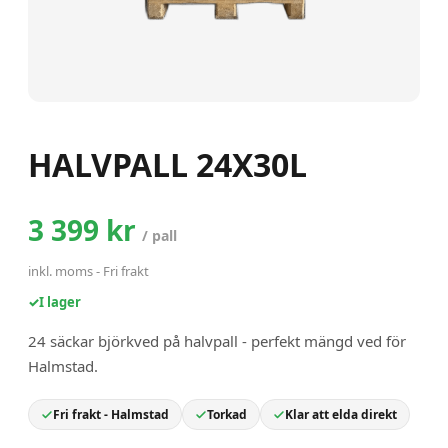
HALVPALL 24X30L
3 399 kr
/
pall
inkl. moms
-
Fri frakt
✓
I lager
24 säckar björkved på halvpall - perfekt mängd ved för
Halmstad.
Fri frakt - Halmstad
Torkad
Klar att elda direkt